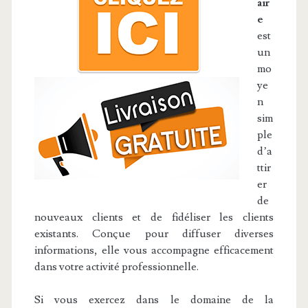
air
e
est
un
mo
ye
n
sim
ple
d’a
ttir
er
de
nouveaux clients et de fidéliser les clients
existants. Conçue pour diffuser diverses
informations, elle vous accompagne efficacement
dans votre activité professionnelle.
Si vous exercez dans le domaine de la