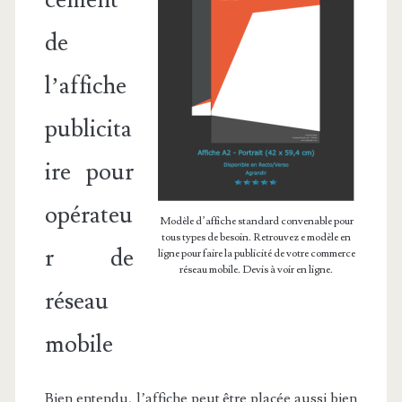
cement
de
l’affiche
publicita
ire pour
opérateu
Modèle d’affiche standard convenable pour
tous types de besoin. Retrouvez e modèle en
r de
ligne pour faire la publicité de votre commerce
réseau mobile. Devis à voir en ligne.
réseau
mobile
Bien entendu, l’affiche peut être placée aussi bien