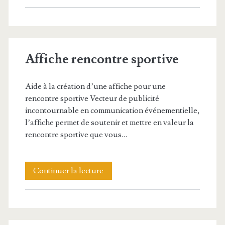
tournoi
de
handball
Affiche rencontre sportive
Aide à la création d’une affiche pour une
rencontre sportive Vecteur de publicité
incontournable en communication événementielle,
l’affiche permet de soutenir et mettre en valeur la
rencontre sportive que vous…
Affiche
Continuer la lecture
rencontre
sportive