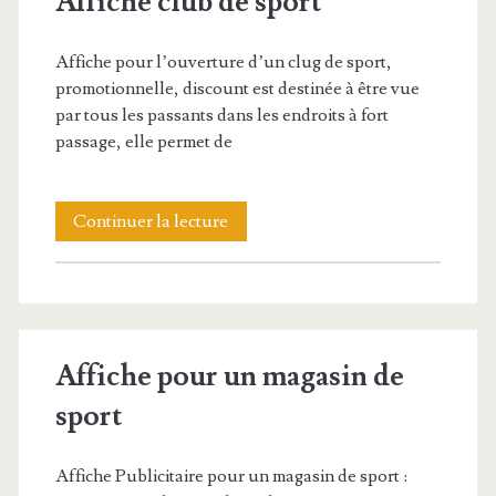
Affiche club de sport
de
football
Affiche pour l’ouverture d’un clug de sport,
promotionnelle, discount est destinée à être vue
par tous les passants dans les endroits à fort
passage, elle permet de
Affiche
Continuer la lecture
club
de
sport
Affiche pour un magasin de
sport
Affiche Publicitaire pour un magasin de sport :