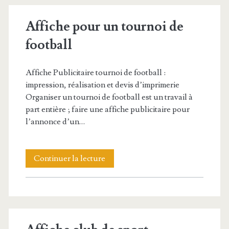
tournoi
Affiche pour un tournoi de
de
football
tennis
Affiche Publicitaire tournoi de football :
impression, réalisation et devis d’imprimerie
Organiser un tournoi de football est un travail à
part entière ; faire une affiche publicitaire pour
l’annonce d’un…
Affiche
Continuer la lecture
pour
un
tournoi