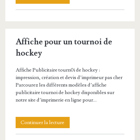
publicitaire
sur
le
Affiche pour un tournoi de
ski
hockey
surf
Affiche Publicitaire tourn0i de hockey :
impression, création et devis d’imprimeur pas cher
Parcourez les différents modèles d’affiche
publicitaire tournoi de hockey disponibles sur
notre site d’imprimerie en ligne pour…
Affiche
Continuer la lecture
pour