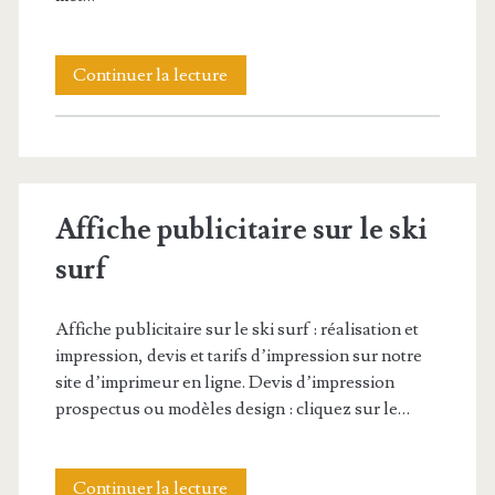
Affiche
Continuer la lecture
sur
la
boxe
Affiche publicitaire sur le ski
surf
Affiche publicitaire sur le ski surf : réalisation et
impression, devis et tarifs d’impression sur notre
site d’imprimeur en ligne. Devis d’impression
prospectus ou modèles design : cliquez sur le…
Affiche
Continuer la lecture