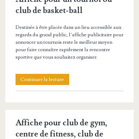
club de basket-ball
Destinée à être placée dans un lieu accessible aux
regards du grand public, l’affiche publicitaire pour
annoncer un tournois reste le meilleur moyen
pour faire connaître rapidement la rencontre
sportive que vous souhaitez organiser.
Affiche
Continuer la lecture
pour
un
tournoi
Affiche pour club de gym,
ou
centre de fitness, club de
club