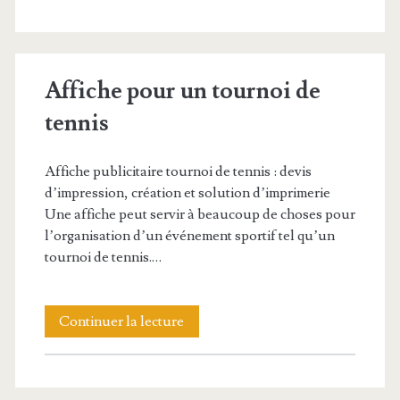
club
de
Affiche pour un tournoi de
gym,
tennis
centre
de
Affiche publicitaire tournoi de tennis : devis
fitness,
d’impression, création et solution d’imprimerie
Une affiche peut servir à beaucoup de choses pour
club
l’organisation d’un événement sportif tel qu’un
de
tournoi de tennis.…
sport,
salle
Affiche
Continuer la lecture
de
pour
musculation
un