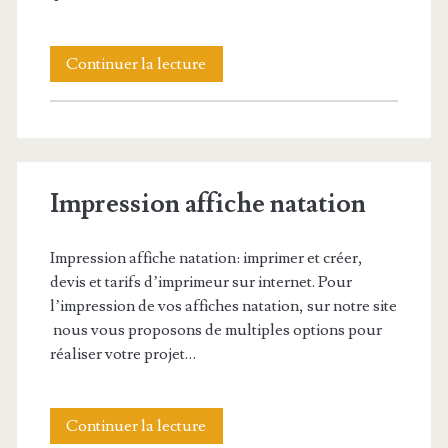
Affiche
Continuer la lecture
pour
un
marathon
Impression affiche natation
ou
une
Impression affiche natation: imprimer et créer,
course
devis et tarifs d’imprimeur sur internet. Pour
l’impression de vos affiches natation, sur notre site
à
nous vous proposons de multiples options pour
pied
réaliser votre projet…
Impression
Continuer la lecture