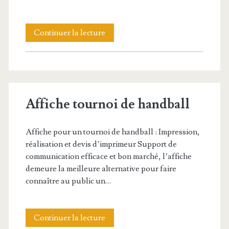
Affiche
Continuer la lecture
tournoi
de
rugby
Affiche tournoi de handball
Affiche pour un tournoi de handball : Impression,
réalisation et devis d’imprimeur Support de
communication efficace et bon marché, l’affiche
demeure la meilleure alternative pour faire
connaître au public un…
Affiche
Continuer la lecture