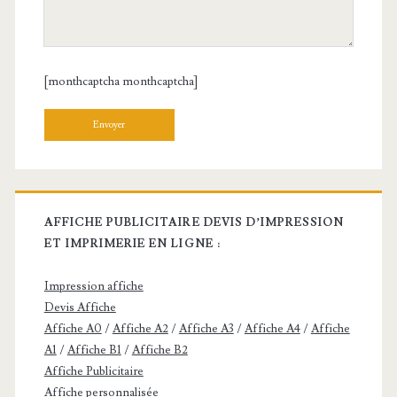
[monthcaptcha monthcaptcha]
Veuillez laisser ce champ vide.
AFFICHE PUBLICITAIRE DEVIS D’IMPRESSION
ET IMPRIMERIE EN LIGNE :
Impression affiche
Devis Affiche
Affiche A0
/
Affiche A2
/
Affiche A3
/
Affiche A4
/
Affiche
A1
/
Affiche B1
/
Affiche B2
Affiche Publicitaire
Affiche personnalisée