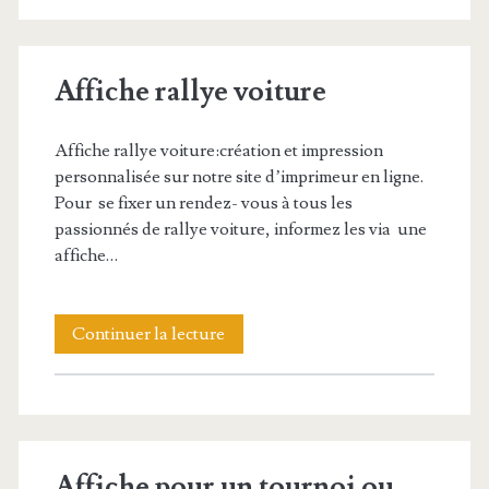
un
tournoi
Affiche rallye voiture
de
hockey
Affiche rallye voiture:création et impression
personnalisée sur notre site d’imprimeur en ligne.
Pour se fixer un rendez- vous à tous les
passionnés de rallye voiture, informez les via une
affiche…
Affiche
Continuer la lecture
rallye
voiture
Affiche pour un tournoi ou