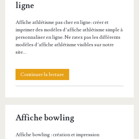
ligne
Affiche athlétisme pas cher en ligne: créer et
imprimer des modèles d’affiche athlétisme simple à
personnaliser en ligne. Ne ratez pas les différents
modèles d’affiche athlétisme visibles sur notre
site…
Affiche
Continuer la lecture
athlétisme
pas
cher
Affiche bowling
en
ligne
Affiche bowling : création et impression