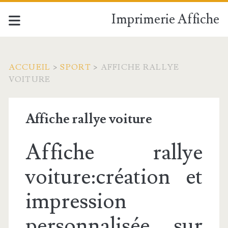
Imprimerie Affiche
ACCUEIL
>
SPORT
>
AFFICHE RALLYE
VOITURE
Affiche rallye voiture
Affiche rallye
voiture:création et
impression
personnalisée sur