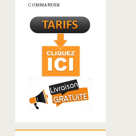
Barre
COMMANDER
latérale
principale