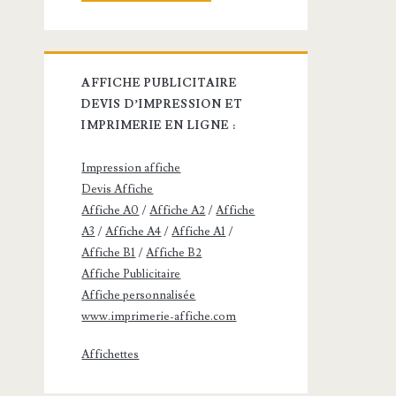
Veuillez laisser ce champ vide.
AFFICHE PUBLICITAIRE
DEVIS D’IMPRESSION ET
IMPRIMERIE EN LIGNE :
Impression affiche
Devis Affiche
Affiche A0
/
Affiche A2
/
Affiche
A3
/
Affiche A4
/
Affiche A1
/
Affiche B1
/
Affiche B2
Affiche Publicitaire
Affiche personnalisée
www.imprimerie-affiche.com
Affichettes