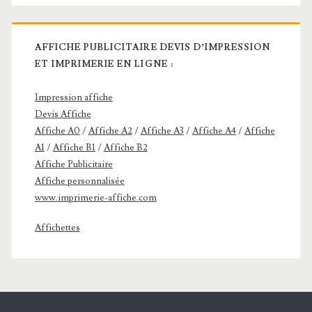
Veuillez laisser ce champ vide.
AFFICHE PUBLICITAIRE DEVIS D’IMPRESSION
ET IMPRIMERIE EN LIGNE :
Impression affiche
Devis Affiche
Affiche A0
/
Affiche A2
/
Affiche A3
/
Affiche A4
/
Affiche
A1
/
Affiche B1
/
Affiche B2
Affiche Publicitaire
Affiche personnalisée
www.imprimerie-affiche.com
Affichettes