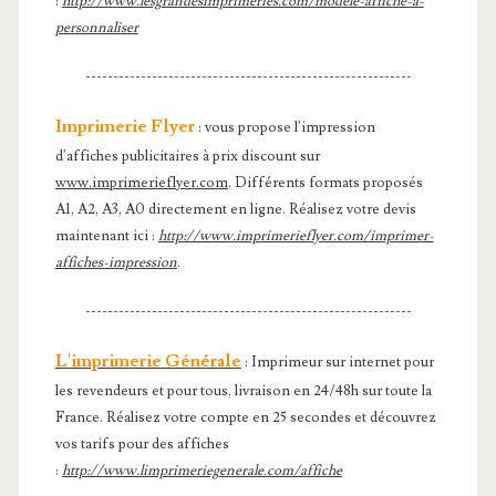
:
http://www.lesgrandesimprimeries.com/modele-affiche-a-
personnaliser
-----------------------------------------------------------
Imprimerie Flyer
: vous propose l'impression
d'affiches publicitaires à prix discount sur
www.imprimerieflyer.com
. Différents formats proposés
A1, A2, A3, A0 directement en ligne. Réalisez votre devis
maintenant ici :
http://www.imprimerieflyer.com/imprimer-
affiches-impression
.
-----------------------------------------------------------
L'imprimerie Générale
: Imprimeur sur internet pour
les revendeurs et pour tous, livraison en 24/48h sur toute la
France. Réalisez votre compte en 25 secondes et découvrez
vos tarifs pour des affiches
:
http://www.limprimeriegenerale.com/affiche